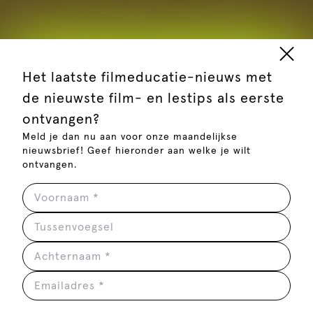
Film en Spaans
Het laatste filmeducatie-nieuws met
de nieuwste film- en lestips als eerste
Ontdek Spaanstalige films,
ontvangen?
passend lesmateriaal en
Meld je dan nu aan voor onze maandelijkse
inspirerende ideeën om film in te
nieuwsbrief! Geef hieronder aan welke je wilt
ontvangen.
zetten in je lespraktijk.