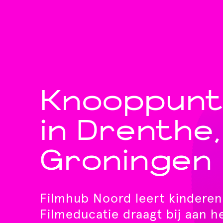
Knooppunt 
in Drenthe,
Groningen
Filmhub Noord leert kinderen 
Filmeducatie draagt bij aan he