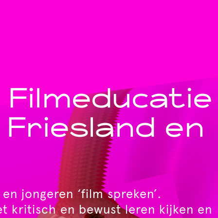
Filmeducatie
 Friesland en
en jongeren ‘film spreken’.
t kritisch en bewust leren kijken en