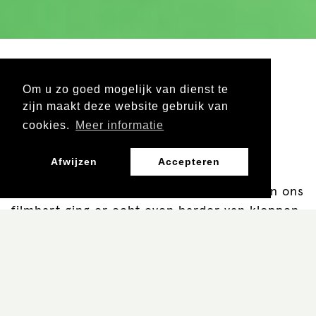
Om u zo goed mogelijk van dienst te
zijn maakt deze website gebruik van
Kerndoelen.
cookies.
Meer informatie
Let je even niet op, zijn ze er opeens.
Afwijzen
Accepteren
We hebben ze minutieus doorgenomen. En ons
filmhart ging er echt even harder van kloppen.
Want: de nieuwe kerndoelen vragen om onder
meer
inlevingsvermogen
, begrip van
verteltechnieken
, het
verkennen en
verwoorden van emoties
,
ervaringen
en
ideeën
over
democratie
en
samenleving
en
digitale