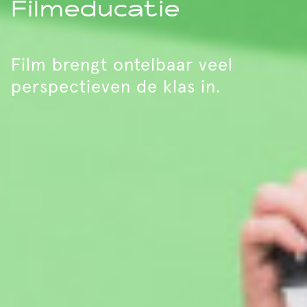
Filmeducatie
Film brengt ontelbaar veel
perspectieven de klas in.