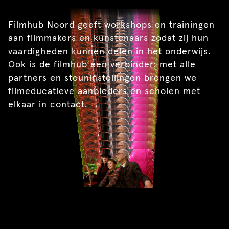
Filmhub Noord geeft workshops en trainingen
aan filmmakers en kunstenaars zodat zij hun
vaardigheden kunnen delen in het onderwijs.
Ook is de filmhub een verbinder: met alle
partners en steuninstellingen brengen we
filmeducatieve aanbieders en scholen met
elkaar in contact.