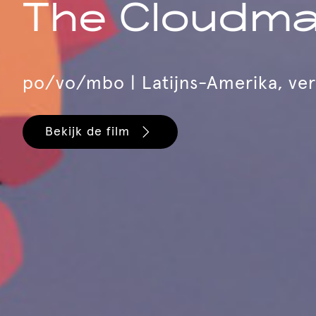
The Cloudm
po/vo/mbo | Latijns-Amerika, ver
Bekijk de film