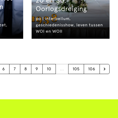
20 en 30:
n
Oorlogsdreiging
po | interbellum,
zet,
geschiedenisshow, leven tussen
WOI en WOII
6
7
8
9
10
...
105
106