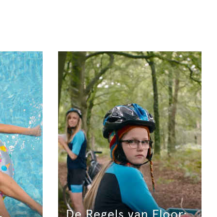
Lesmateriaal
Leergebied
Leerjaar
Groep
Lengte
Gesproken taal
Soort film
De Regels van Floor: