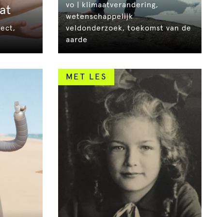
vo | klimaatverandering,
at
wetenschappelijk
fect,
veldonderzoek, toekomst van de
aarde
MET LES