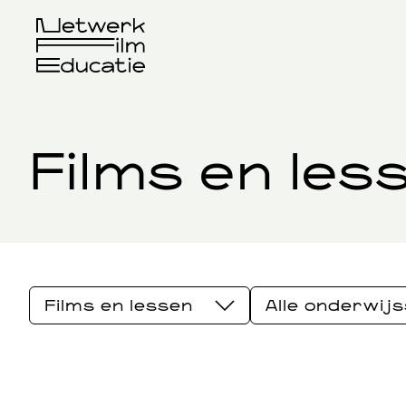
Films en les
Films en lessen
Alle onderwij
Films en lessen
ISK
Culturele aanbieders
hbowo