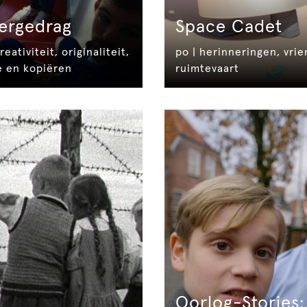
ergedrag
Space Cadet
reativiteit, originaliteit,
po | herinneringen, vri
ie en kopiëren
ruimtevaart
Oorlog-Stories: