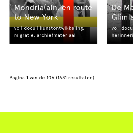
Mondria(a)n, en route
De Ma
to New York
Gliml
vo | docu | kunstontwikkeling,
vo | docu
migratie, archiefmateriaal
herinneri
Pagina
1
van de 106
(1681 resultaten)