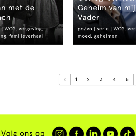
n met de
Geheim van mij
ach
Vader
 | WO2, vergeving,
po/vo | serie | WO2, ver
ng, familieverhaal
moed, geheimen
1
2
3
4
5
Volg ons op