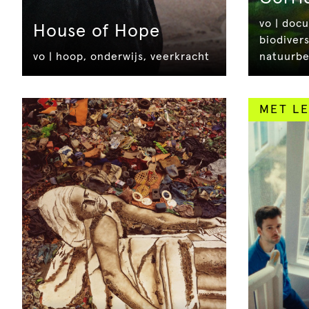
vo | docu
House of Hope
biodiver
vo | hoop, onderwijs, veerkracht
natuurb
MET LE