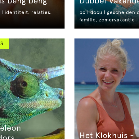
us beng beng
Dubbel Vakanti
 | identiteit, relaties,
po | docu | gescheiden 
e
familie, zomervakantie
S
eleon
Het Klokhuis -
dors