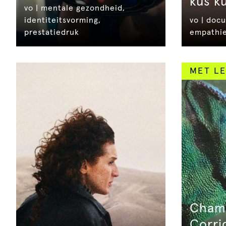
kus k
vo | mentale gezondheid,
identiteitsvorming,
vo | docu
prestatiedruk
empathi
MET LE
Cham
Corri