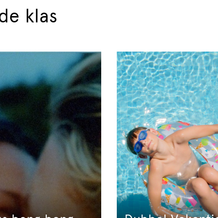
s
de klas
rwijs
js
orten