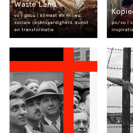
Waste Land
Kopie
vo | docu | klimaat en milieu,
sociale rechtvaardigheid, kunst
po/vo | c
en transformatie
inspirat