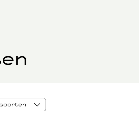
sen
ssoorten