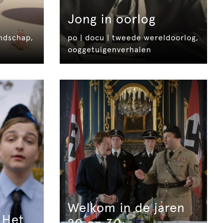
Jong in oorlog
endschap,
po | docu | tweede wereldoorlog,
ooggetuigenverhalen
Welkom in de jaren
 Het