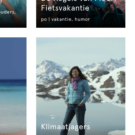
e
Fietsvakantie
ouders,
po | vakantie, humor
Klimaatjagers