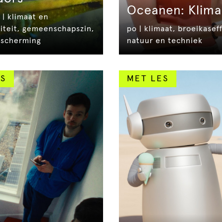
Oceanen: Klima
 | klimaat en
siteit, gemeenschapszin,
po | klimaat, broeikasef
escherming
natuur en techniek
S
MET LES