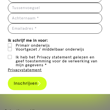
Ik schrijf me in voor:
Primair onderwijs
Voortgezet / middelbaar onderwijs
Ik heb het Privacy statement gelezen en
n,
Chère f
geef toestemming voor de verwerking van
e.a., 20
mijn gegevens *
Privacystatement
Les Réunions 4 (Cyprien, 2019)
Inschrijven