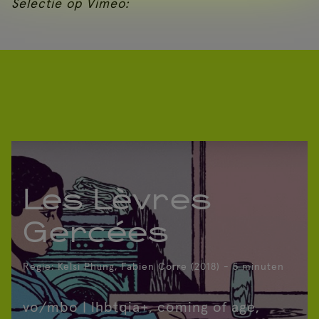
Selectie op Vimeo:
Les Lèvres
Gercées
Regie: Kelsi Phụng, Fabien Corre (2018) - 5 minuten
vo/mbo | lhbtqia+, coming of age,