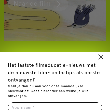
Naar de film
Het laatste filmeducatie-nieuws met
de nieuwste film- en lestips als eerste
ontvangen?
Meld je dan nu aan voor onze maandelijkse
nieuwsbrief! Geef hieronder aan welke je wilt
Films voor de bovenbouw
ontvangen.
Selectie op YouTube: