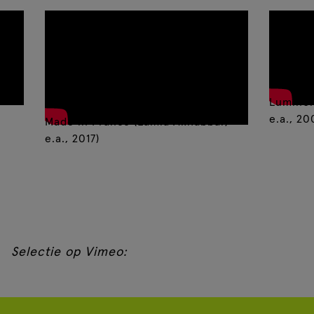
Luminoi
e.a., 20
Made in France (Lamia Akhabbar,
e.a., 2017)
Selectie op Vimeo: