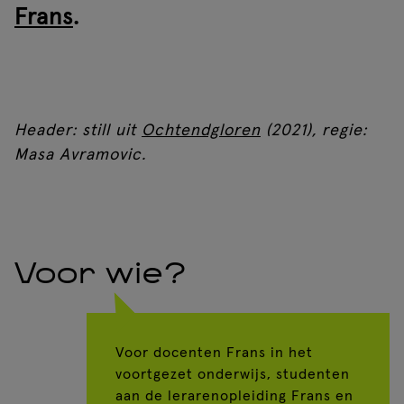
Frans
.
Header: still uit
Ochtendgloren
(2021), regie:
Masa Avramovic.
Voor wie?
Voor docenten Frans in het
voortgezet onderwijs, studenten
aan de lerarenopleiding Frans en