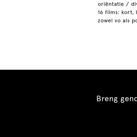
oriëntatie / d
16 films: kort,
zowel vo als 
Breng gend