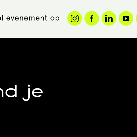
l evenement op
nd je