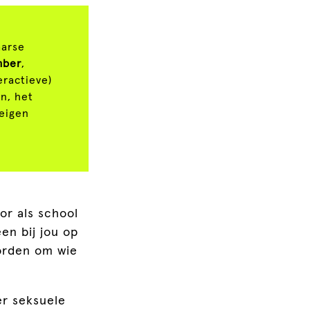
aarse
mber
,
eractieve)
n, het
 eigen
oor als school
een bij jou op
worden om wie
er seksuele