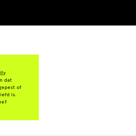
ity
en dat
gepest of
efd is.
ee?