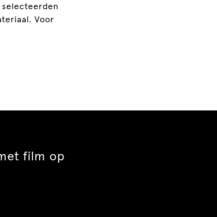
e selecteerden
ateriaal. Voor
met film op