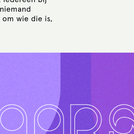
 iedereen bij
n niemand
om wie die is,