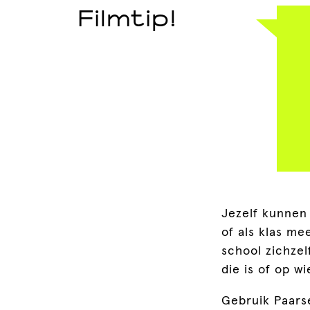
Filmtip!
Jezelf kunnen z
of als klas me
school zichze
die is of op wi
Gebruik Paars