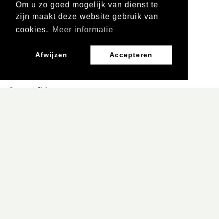
Om u zo goed mogelijk van dienst te
zijn maakt deze website gebruik van
Leergebied
cookies.
Meer informatie
Kunst en cultuur
Afwijzen
Accepteren
Groep/klas
Groep 3 en 4
REGIE: MAGNUS
FREDRIKSSON
ZWEDEN