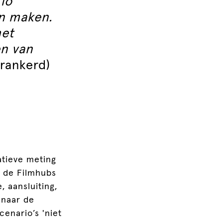
io
en maken.
het
en van
erankerd)
atieve meting
n de Filmhubs
, aansluiting,
 naar de
cenario’s 'niet