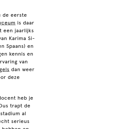
u de eerste
lyceum
is daar
 een jaarlijks
van Karima Si-
 en Spaans) en
gen kennis en
rvaring van
gels
dan weer
oor deze
 docent heb je
Dus trapt de
 stadium al
echt serieus