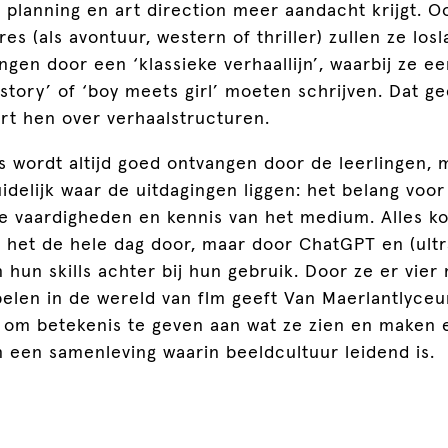
 planning en art direction meer aandacht krijgt. O
es (als avontuur, western of thriller) zullen ze losl
ngen door een ‘klassieke verhaallijn’, waarbij ze ee
story’ of ‘boy meets girl’ moeten schrijven. Dat g
ert hen over verhaalstructuren.
s wordt altijd goed ontvangen door de leerlingen,
uidelijk waar de uitdagingen liggen: het belang voor 
e vaardigheden en kennis van het medium. Alles k
n het de hele dag door, maar door ChatGPT en (ultr
n hun skills achter bij hun gebruik. Door ze er vie
elen in de wereld van flm geeft Van Maerlantlyceu
 om betekenis te geven aan wat ze zien en maken 
n een samenleving waarin beeldcultuur leidend is.