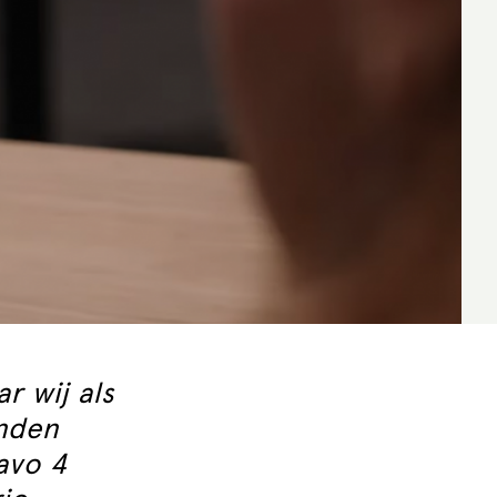
r wij als
anden
avo 4