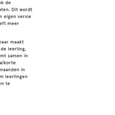
ok de
aten. Dit wordt
n eigen versie
eeft meer
 maar maakt
de leerling,
omt samen in
a)korte
r maanden in
m leerlingen
en te