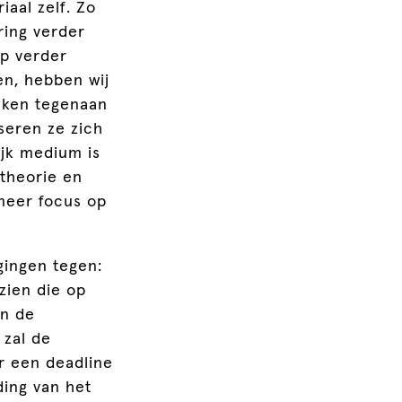
iaal zelf. Zo
ring verder
ap verder
n, hebben wij
maken tegenaan
seren ze zich
ijk medium is
 theorie en
meer focus op
gingen tegen:
zien die op
n de
 zal de
r een deadline
ding van het