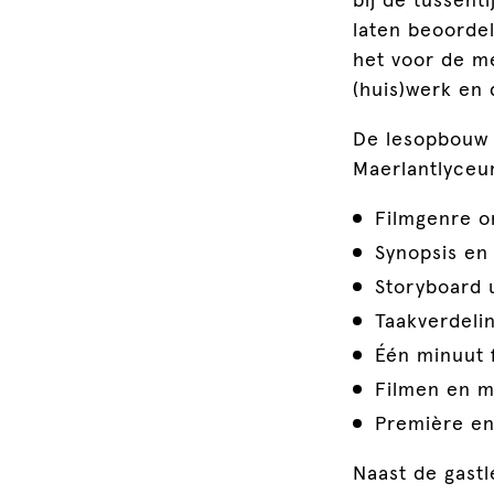
bij de tussent
laten beoordel
het voor de me
(huis)werk en 
De lesopbouw v
Maerlantlyceum
Filmgenre 
Synopsis en
Storyboard 
Taakverdelin
Één minuut 
Filmen en 
Première en 
Naast de gastl