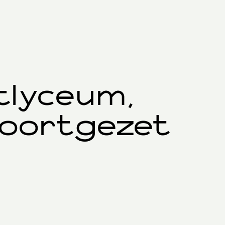
tlyceum,
Voortgezet