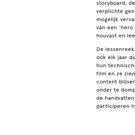
storyboard, de
verplichte genr
mogelijk verva
van een ‘hero 
houvast en le
De lessenreek
ook elk jaar d
hun technisch
film en ze zie
content blijve
onder te domp
de handvatten
participeren i