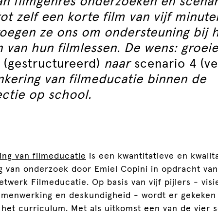
an filmgenres onderzoeken en scenar
tot zelf een korte film van vijf minut
roegen ze ons om ondersteuning bij 
 van hun filmlessen. De wens: groei
 (gestructureerd)
naar
scenario 4 (v
nkering van filmeducatie binnen de
ctie op school.
ing van filmeducatie
is een kwantitatieve en kwalit
ng van onderzoek door Emiel Copini in opdracht va
twerk Filmeducatie. Op basis van vijf pijlers - visie
menwerking en deskundigheid - wordt er gekeken
 het curriculum. Met als uitkomst een van de vier s