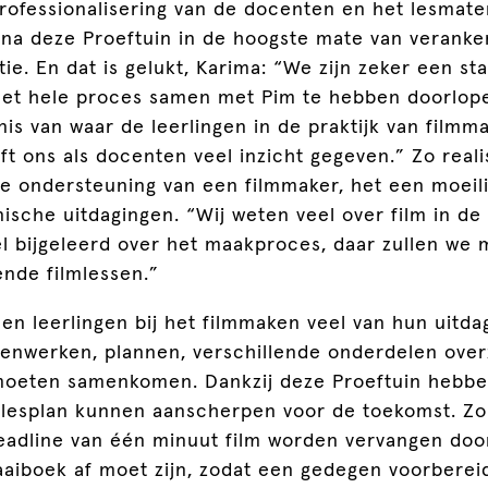
rofessionalisering van de docenten en het lesmater
 na deze Proeftuin in de hoogste mate van veranke
ie. En dat is gelukt, Karima: “We zijn zeker een st
het hele proces samen met Pim te hebben doorlope
is van waar de leerlingen in de praktijk van film
ft ons als docenten veel inzicht gegeven.” Zo reali
de ondersteuning van een filmmaker, het een moeil
ische uitdagingen. “Wij weten veel over film in de
l bijgeleerd over het maakproces, daar zullen we 
ende filmlessen.”
n leerlingen bij het filmmaken veel van hun uitda
menwerken, plannen, verschillende onderdelen over
oeten samenkomen. Dankzij deze Proeftuin hebbe
lesplan kunnen aanscherpen voor de toekomst. Zo
deadline van één minuut film worden vervangen doo
aaiboek af moet zijn, zodat een gedegen voorberei