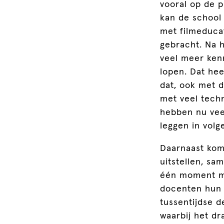
vooral op de p
kan de school
met filmeducat
gebracht. Na 
veel meer kenn
lopen. Dat hee
dat, ook met 
met veel techn
hebben nu vee
leggen in volg
Daarnaast kome
uitstellen, sa
één moment m
docenten hun 
tussentijdse 
waarbij het dr