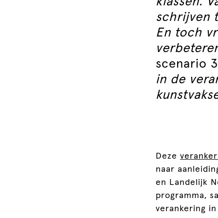
klassen. V
schrijven 
En toch v
verbeteren
scenario 3
in de vera
kunstvakse
Deze
veranker
naar aanleidi
en Landelijk Ne
programma, sa
verankering in