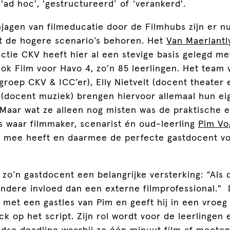
 'ad hoc', 'gestructureerd’ of ‘verankerd'.
anjagen van filmeducatie door de Filmhubs zijn er n
ot de hogere scenario’s behoren. Het
Van Maerlant
ctie CKV heeft hier al een stevige basis gelegd met
ok Film voor Havo 4, zo’n 85 leerlingen. Het team 
groep CKV & ICC’er), Elly Nietvelt (docent theater
 (docent muziek) brengen hiervoor allemaal hun ei
Maar wat ze alleen nog misten was de praktische e
s waar filmmaker, scenarist én oud-leerling
Pim Vo
g mee heeft en daarmee de perfecte gastdocent v
 zo’n gastdocent een belangrijke versterking: “Als
andere invloed dan een externe filmprofessional." 
 met een gastles van Pim en geeft hij in een vroeg
ck op het script. Zijn rol wordt voor de leerlingen 