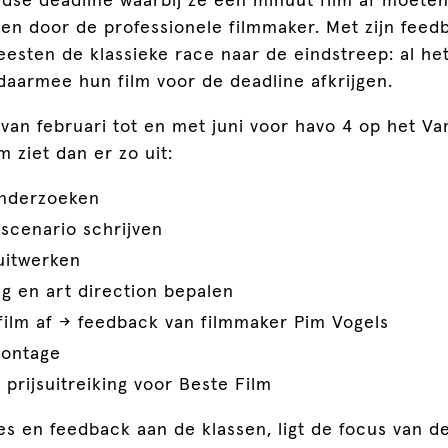
ijdse deadline waarbij ze één minuut film af moet
en door de professionele filmmaker. Met zijn feedb
esten de klassieke race naar de eindstreep: al het
daarmee hun film voor de deadline afkrijgen.
an februari tot en met juni voor havo 4 op het Va
 ziet dan er zo uit:
onderzoeken
 scenario schrijven
uitwerken
g en art direction bepalen
film af → feedback van filmmaker Pim Vogels
montage
prijsuitreiking voor Beste Film
es en feedback aan de klassen, ligt de focus van d