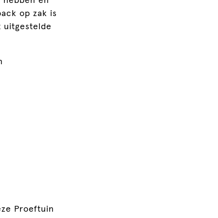
en hebben en
ack op zak is
 uitgestelde
n
eze Proeftuin