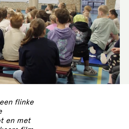
een flinke
e
ot en met