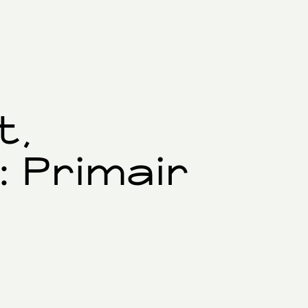
t,
 Primair