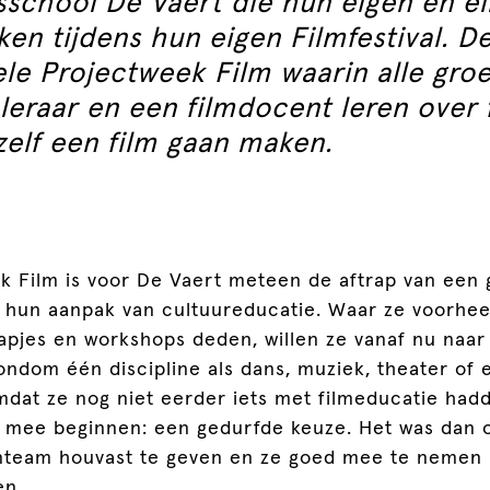
sschool De Vaert die hun eigen en el
ken tijdens hun eigen Filmfestival. De
ele Projectweek Film waarin alle gr
leraar en een filmdocent leren over 
 zelf een film gaan maken.
k Film is voor De Vaert meteen de aftrap van een 
n hun aanpak van cultuureducatie. Waar ze voorhee
tapjes en workshops deden, willen ze vanaf nu naar 
ndom één discipline als dans, muziek, theater of 
mdat ze nog niet eerder iets met filmeducatie had
r mee beginnen: een gedurfde keuze. Het was dan 
nteam houvast te geven en ze goed mee te nemen 
en.