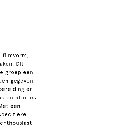
 filmvorm,
aken. Dit
re groep een
rden gegeven
bereiding en
k en elke les
et een
specifieke
 enthousiast