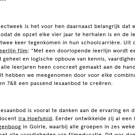
ectweek is het voor hen daarnaast belangrijk dat 
, zodat de opzet elke vier jaar te herhalen is en de 
m twee keer tegenkomen in hun schoolcarrière. Uit 
erlijn film
: “Met een doorlopende leerlijn wordt e
geheel en logische opbouw van kennis, vaardighe
r alle leerjaren heen concreet gemaakt aan de han
Dit hebben we meegenomen door voor elke combina
 en 7&8 een passend lesaanbod te creëren.
esaanbod is vooral te danken aan de ervaring en d
 docent
Ira Hoefsmid
. Eerder ontwikkelde zij al een l
genboog
in Goirle, waarbij alle groepen in zes wek