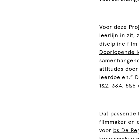
Voor deze Proj
leerlijn in zit
discipline fil
Doorlopende le
samenhangend 
attitudes doo
leerdoelen.” 
1&2, 3&4, 5&6
Dat passende l
filmmaker en
voor
bs De Re