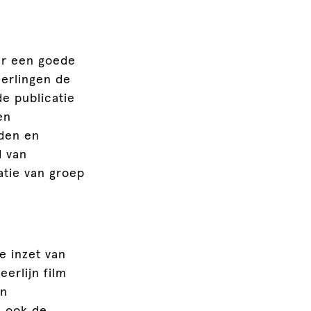
er een goede
leerlingen de
de publicatie
en
den en
d van
tie van groep
e inzet van
eerlijn film
en