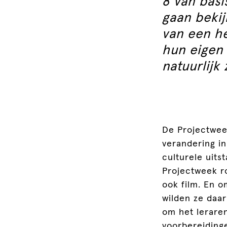
8 van basi
gaan bekij
van een h
hun eigen 
natuurlijk
De Projectwee
verandering i
culturele uits
Projectweek ro
ook film. En o
wilden ze daa
om het lerare
voorbereiding