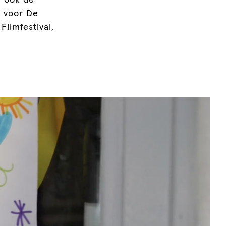
n ook de
m voor De
Filmfestival,