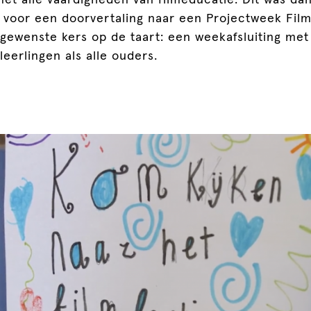
et alle vaardigheden van filmeducatie. Dit was da
s voor een doorvertaling naar een Projectweek Fil
 gewenste kers op de taart: een weekafsluiting met 
leerlingen als alle ouders.