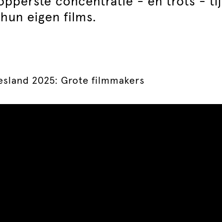
 opperste concentratie - en trots - ti
 hun eigen films.
iesland 2025: Grote filmmakers