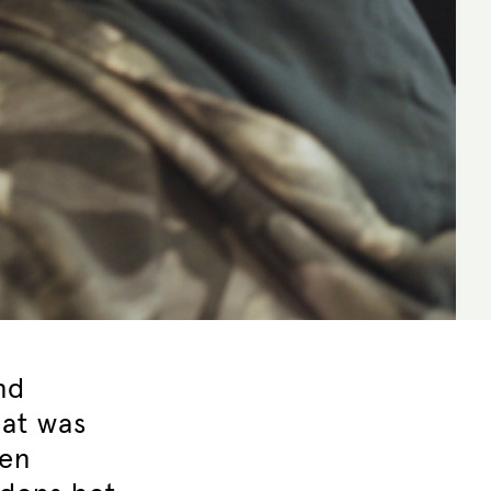
nd
Dat was
 en