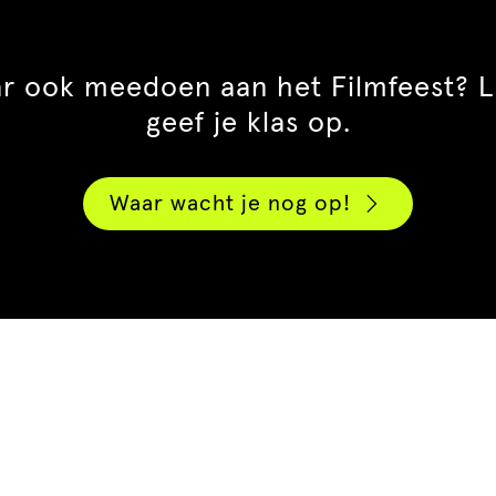
ar ook meedoen aan het Filmfeest? Le
geef je klas op.
Waar wacht je nog op!