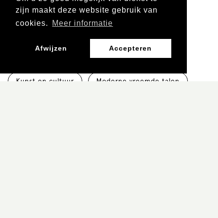
zijn maakt deze website gebruik van
Mbo
cookies.
Meer informatie
Afwijzen
Accepteren
Leergebied
Kunst en cultuur
Moderne vreemde talen
Groep/klas
Groep 5 en 6
Groep 7 en 8
Leerjaar
Vo 1 en 2
mbo 1 en 2