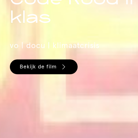
klas
vo | docu | klimaatcrisis
Bekijk de film