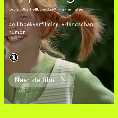
Regie: Olle Hellbom (1969) - 27 minuten
po | boekverfilming, vriendschap,
humor
Naar de film