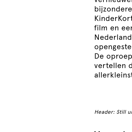
vernieuwen
bijzonder
KinderKort
film en e
Nederland
opengestel
De oproep
vertellen 
allerkleins
Header: Still 