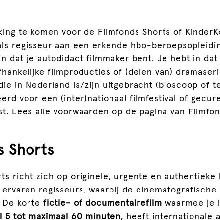
ing te komen voor de Filmfonds Shorts of KinderKo
als regisseur aan een erkende hbo-beroepsopleidin
jn dat je autodidact filmmaker bent. Je hebt in dat
ankelijke filmproducties of (delen van) dramaseri
die in Nederland is/zijn uitgebracht (bioscoop of tel
erd voor een (inter)nationaal filmfestival of gecur
t. Lees alle voorwaarden op de pagina van Filmfon
s
Shorts
ts richt zich op originele, urgente en authentieke 
 ervaren regisseurs, waarbij de cinematografische
. De korte
fictie- of documentairefilm
waarmee je i
l 5 tot maximaal 60 minuten
, heeft internationale 