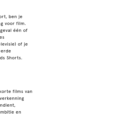
rt, ben je
g voor film.
 geval één of
es
evisie) of je
eerde
ds Shorts.
korte films van
 verkenning
ndient,
ambitie en