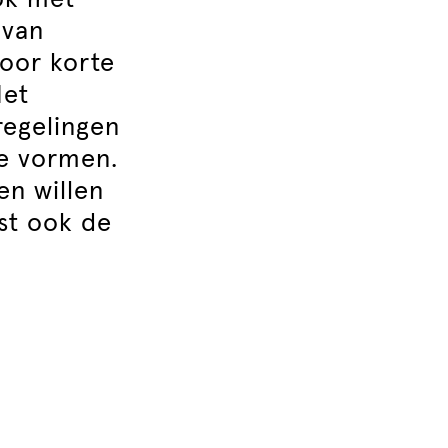
ok met
 van
voor korte
Het
regelingen
se vormen.
en willen
ist ook de