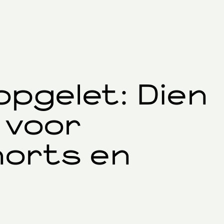
pgelet: Dien
n voor
horts en