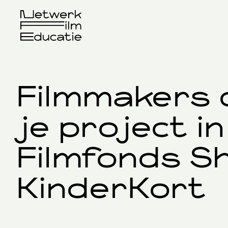
Filmmakers o
je project i
Filmfonds S
KinderKort