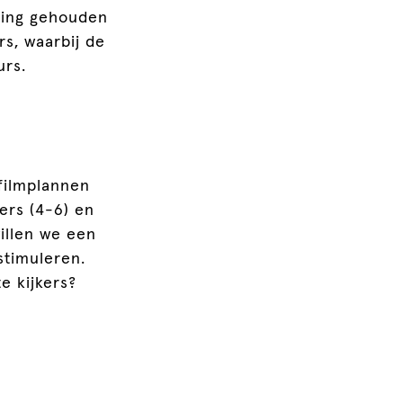
ening gehouden
s, waarbij de
urs.
filmplannen
ters (4-6) en
illen we een
stimuleren.
e kijkers?