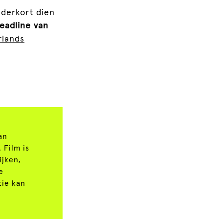
nderkort dien
eadline van
rlands
an
 Film is
ijken,
e
tie kan