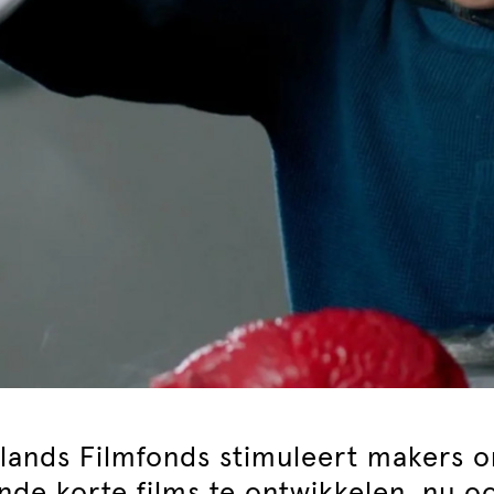
lands Filmfonds stimuleert makers 