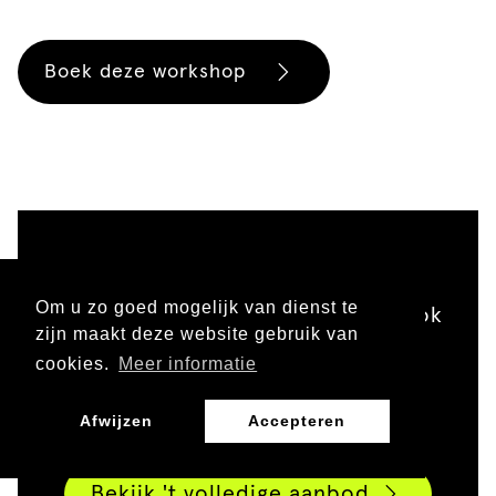
Boek deze workshop
Om u zo goed mogelijk van dienst te
Naast workshops biedt Bekijk 't ook
zijn maakt deze website gebruik van
doorlopende leerlijnen,
cookies.
Meer informatie
lesprogramma's en
docententrainingen.
Afwijzen
Accepteren
Bekijk 't volledige aanbod