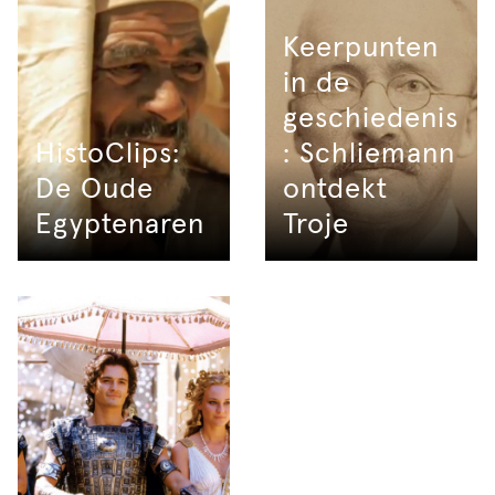
Keerpunten
in de
geschiedenis
HistoClips:
: Schliemann
De Oude
ontdekt
Egyptenaren
Troje