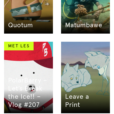
Quotum
Matumbawe
MET LES
PolarBarry –
Let’s Break
the Ice!! –
Leave a
Vlog #207
Print