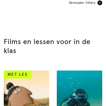
Verwijder filters
Voortgezet
Lesmateriaal
onderwijs
Leergebied
Mbo
Speciaal onderwijs
Leerjaar
Films en lessen voor in de
Alle
Groep
onderwijssoorten
klas
Lengte
Gesproken taal
MET LES
Soort film