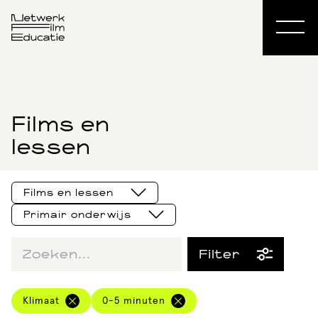
Films en
lessen
Films en lessen
Primair onderwijs
Films en lessen
ISK
Filter
Culturele
aanbieders
hbowo
Thema
Klimaat
0-5 minuten
Al het aanbod
Primair onderwijs