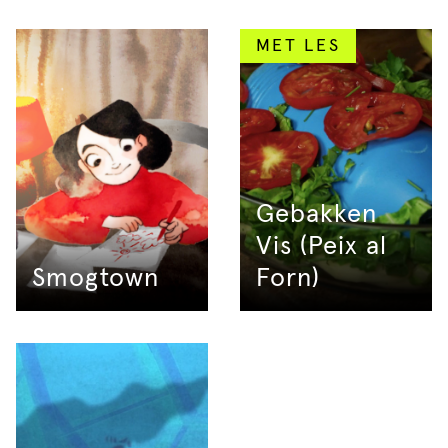
MET LES
Gebakken
Vis (Peix al
Smogtown
Forn)