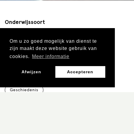
Onderwijssoort
Voortgezet onderwijs
Mbo
Om u zo goed mogelijk van dienst te
zijn maakt deze website gebruik van
cookies.
Meer informatie
Leergebied
Afwijzen
Accepteren
Burgerschap, Mens en Maatschappij
Geschiedenis
Leerjaar
Vo 3 en 4
Vo 5 en 6
mbo 1 en 2