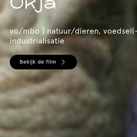
Okja
vo/mbo | natuur/dieren, voedsel(-
industrialisatie
Bekijk de film