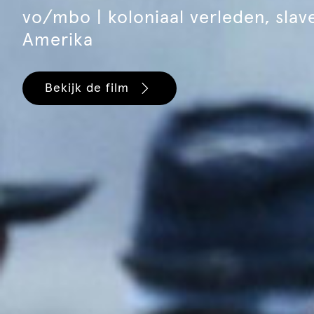
vo/mbo | koloniaal verleden, slav
Amerika
Bekijk de film