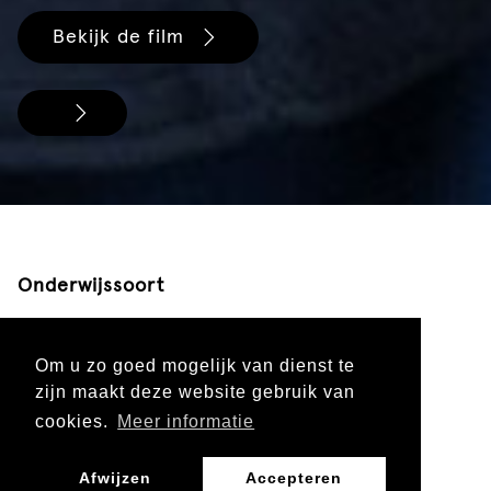
Bekijk de film
Onderwijssoort
Voortgezet onderwijs
Mbo
Om u zo goed mogelijk van dienst te
zijn maakt deze website gebruik van
cookies.
Meer informatie
Leergebied
Afwijzen
Accepteren
Nederlands