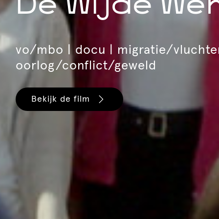
De Wijde We
vo/mbo | docu | migratie/vluchte
oorlog/conflict/geweld
Bekijk de film