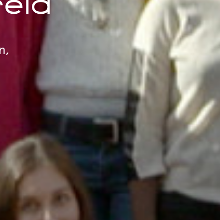
reld
n,