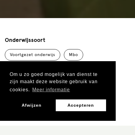
Onderwijssoort
Voortgezet onderwijs
Mbo
Om u zo goed mogelijk van dienst te
Leergebied
zijn maakt deze website gebruik van
cookies.
Meer informatie
Burgerschap, Mens en Maatschappij
Afwijzen
Accepteren
Leerjaar
Vo 3 en 4
Vo 5 en 6
mbo 1 en 2