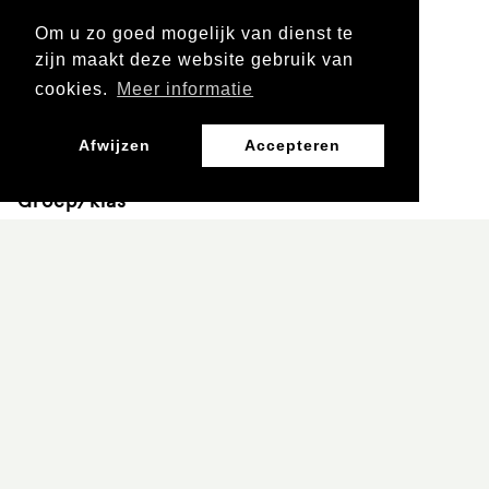
Om u zo goed mogelijk van dienst te
zijn maakt deze website gebruik van
Leergebied
cookies.
Meer informatie
Mens en natuur
Afwijzen
Accepteren
Groep/klas
Groep 5 en 6
Groep 7 en 8
Leerjaar
Vo 1 en 2
Vo 3 en 4
REGIE: BILL MARKHAM