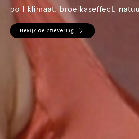
po | klimaat, broeikaseffect, natu
Bekijk de aflevering