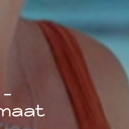
 -
imaat