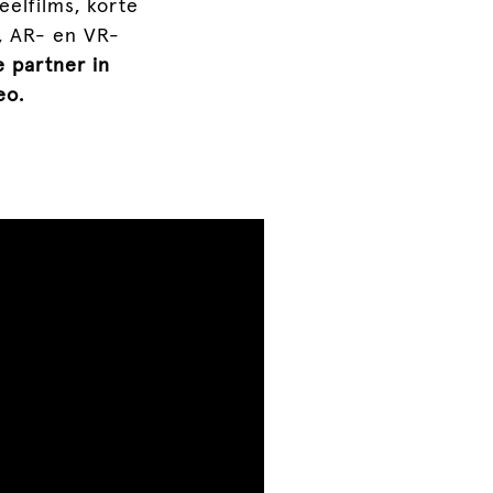
elfilms, korte
t, AR- en VR-
 partner in
eo.