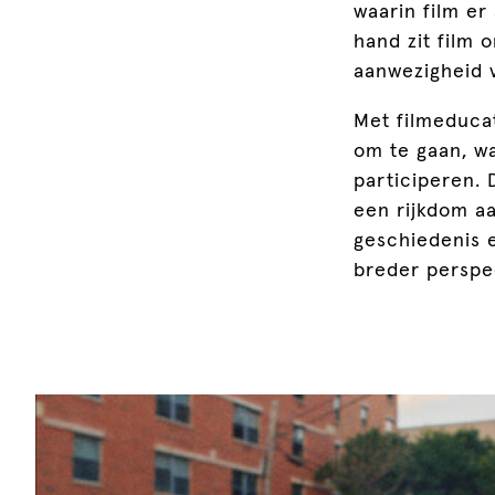
waarin film er
hand zit film o
aanwezigheid v
Met filmeducat
om te gaan, wa
participeren. 
een rijkdom aa
geschiedenis e
breder perspec