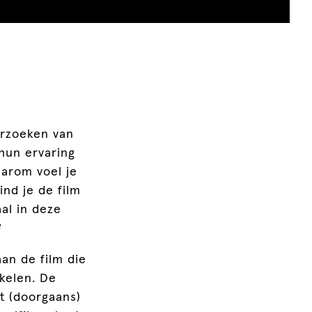
erzoeken van
hun ervaring
arom voel je
nd je de film
al in deze
?
an de film die
kkelen. De
at (doorgaans)