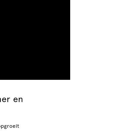
her en
opgroeit