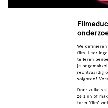
Filmeduc
onderzoe
We definiëren
film. Leerling
te leren beno
je ongemakkeli
rechtvaardig o
volgorde? Vers
Door zulke vra
ze zien of mak
term ‘film’ va