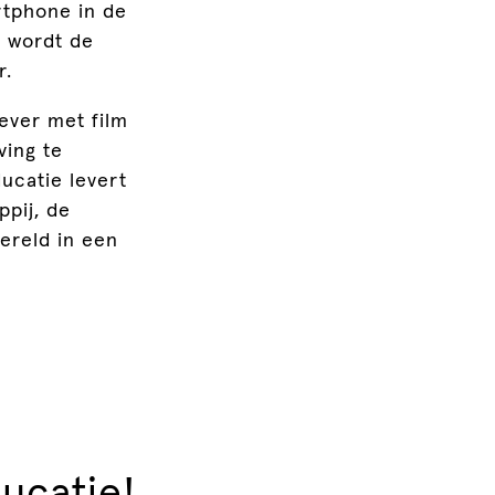
artphone in de
ng wordt de
r.
ever met film
ving te
ucatie levert
ppij, de
wereld in een
ducatie!