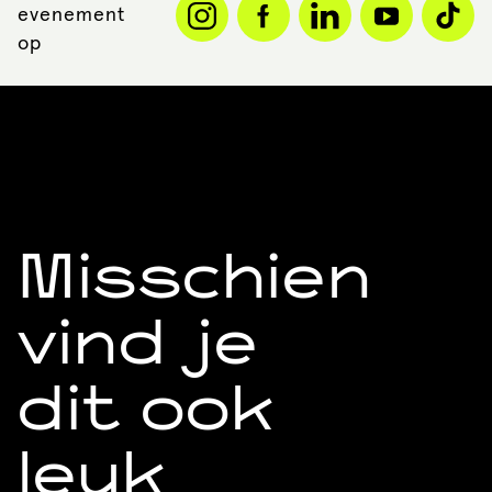
evenement
op
Misschien
vind je
dit ook
leuk