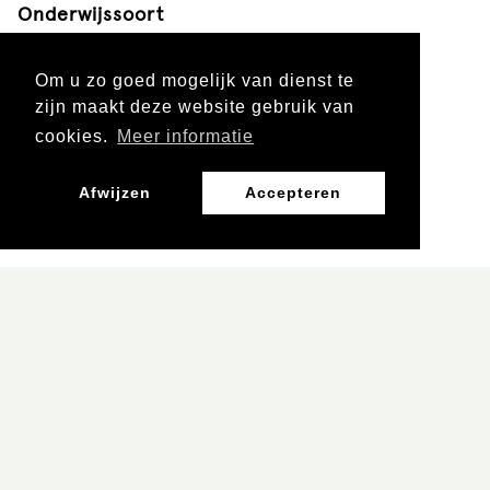
Onderwijssoort
Primair onderwijs
Om u zo goed mogelijk van dienst te
zijn maakt deze website gebruik van
cookies.
Meer informatie
Leergebied
Afwijzen
Accepteren
Burgerschap, Mens en Maatschappij
Groep/klas
Groep 3 en 4