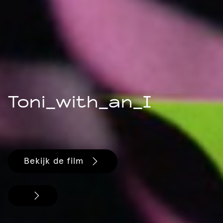
Toni_with_an_I
Bekijk de film