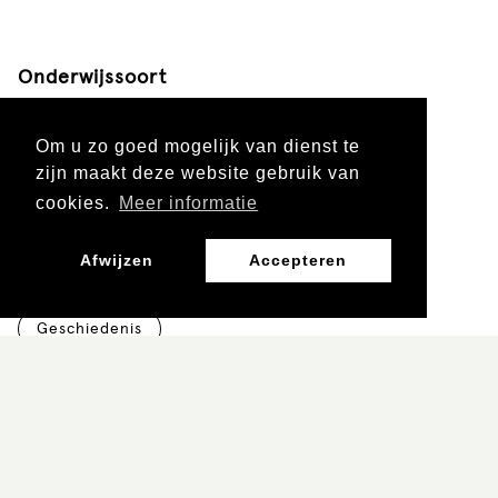
Onderwijssoort
Voortgezet onderwijs
Mbo
Om u zo goed mogelijk van dienst te
zijn maakt deze website gebruik van
cookies.
Meer informatie
Leergebied
Afwijzen
Accepteren
Burgerschap, Mens en Maatschappij
Geschiedenis
Leerjaar
Vo 1 en 2
Vo 3 en 4
mbo 1 en 2