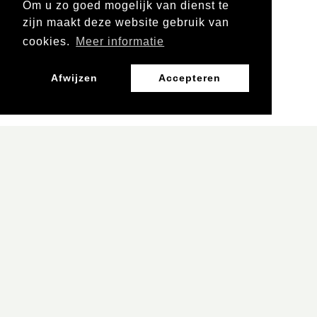
Om u zo goed mogelijk van dienst te
zijn maakt deze website gebruik van
Leergebied
cookies.
Meer informatie
Burgerschap, Mens en Maatschappij
Afwijzen
Accepteren
Geschiedenis
Leerjaar
Vo 1 en 2
Vo 3 en 4
Vo 5 en 6
mbo 1 en 2
mbo 3 en 4