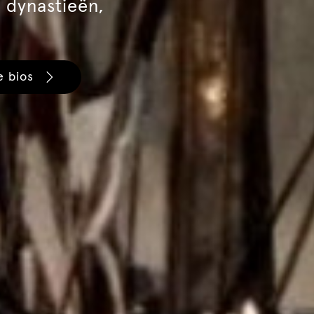
 dynastieën,
e bios