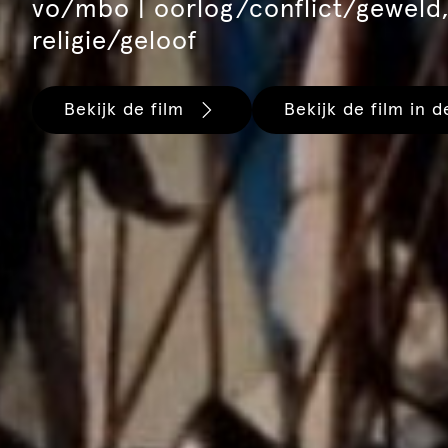
vo/mbo | oorlog/conflict/geweld,
religie/geloof
Bekijk de film
Bekijk de film in d