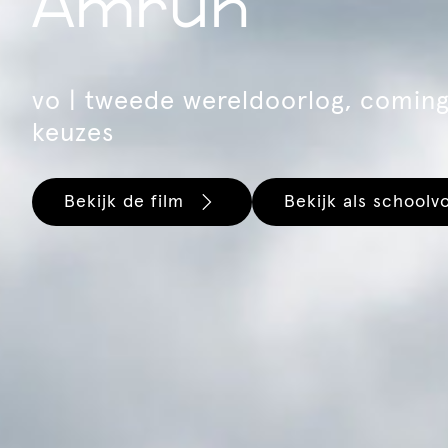
Amrun
vo | tweede wereldoorlog, coming
keuzes
Bekijk de film
Bekijk als schoolvo