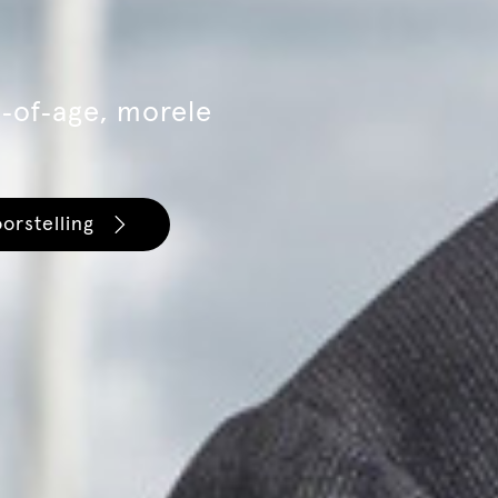
‑of‑age, morele
orstelling