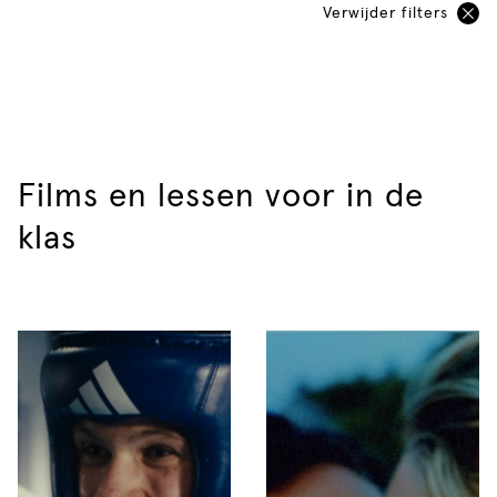
Verwijder filters
Voortgezet onderwijs
Lesmateriaal
Mbo
Leergebied
Speciaal onderwijs
Leerjaar
Alle onderwijssoorten
Films en lessen voor in de
Groep
klas
Lengte
Gesproken taal
Soort film