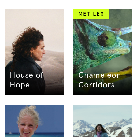
MET LES
House of
Chameleon
Hope
Corridors