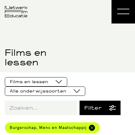
Films en
lessen
Films en lessen
Alle onderwijssoorten
Films en lessen
ISK
Filter
Culturele
aanbieders
hbowo
Thema
Burgerschap, Mens en Maatschappij
Al het aanbod
Primair onderwijs