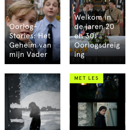
Welkom in
Oorlog-
de jaren 20
Stories: Het
en 30:
Geheim van
Oorlogsdreig
mijn Vader
ing
MET LES