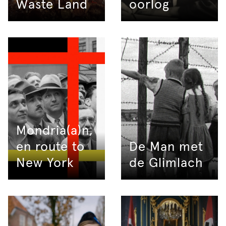
Waste Land
oorlog
Mondria(a)n,
en route to
De Man met
New York
de Glimlach