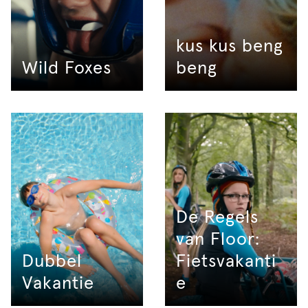
kus kus beng
Wild Foxes
beng
De Regels
van Floor:
Dubbel
Fietsvakanti
Vakantie
e