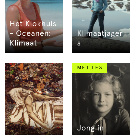
Het Klokhuis
- Oceanen:
Klimaatjager
Klimaat
s
MET LES
Jong in