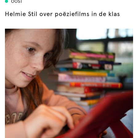
OOST
Helmie Stil over poëziefilms in de klas