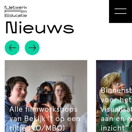
Nieuws
Binnenst
voor het
Alle filmworkshops
visualisa
van Bekijk 't op een
aan en g
rijtje (VO/MBO)
inzicht"