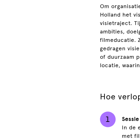
Om organisati
Holland het vi
visietraject. 
ambities, doe
filmeducatie. 
gedragen visie
of duurzaam pr
locatie, waari
Hoe verlo
Sessie
In de 
met fi