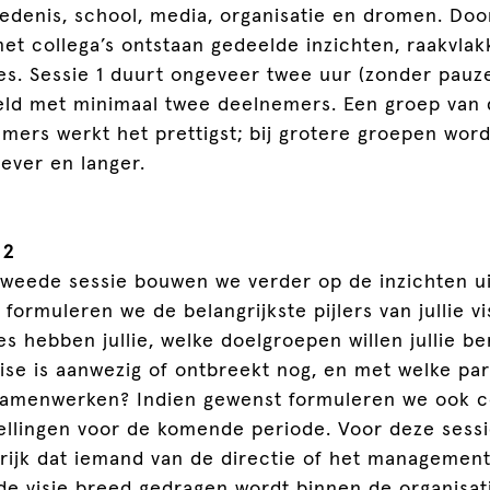
edenis, school, media, organisatie en dromen. Door
et collega’s ontstaan gedeelde inzichten, raakvla
es. Sessie 1 duurt ongeveer twee uur (zonder pauz
ld met minimaal twee deelnemers. Een groep van d
mers werkt het prettigst; bij grotere groepen word
iever en langer.
 2
tweede sessie bouwen we verder op de inzichten uit
formuleren we de belangrijkste pijlers van jullie vi
es hebben jullie, welke doelgroepen willen jullie be
ise is aanwezig of ontbreekt nog, en met welke pa
 samenwerken? Indien gewenst formuleren we ook 
ellingen voor de komende periode. Voor deze sessi
rijk dat iemand van de directie of het management 
de visie breed gedragen wordt binnen de organisat