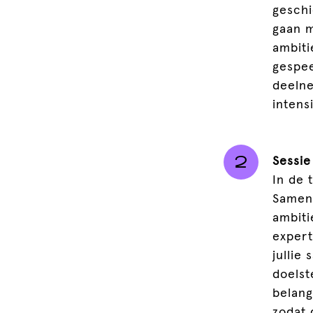
geschi
gaan m
ambiti
gespee
deelne
intens
Sessie
In de 
Samen 
ambiti
expert
jullie
doelst
belang
zodat 