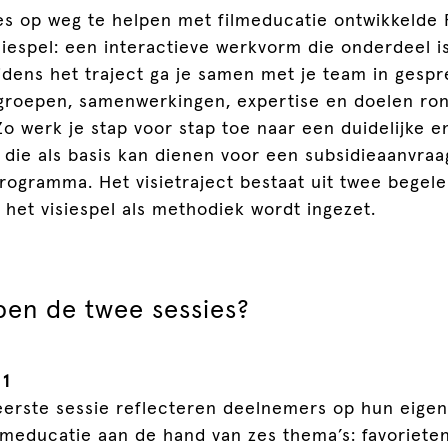
es op weg te helpen met filmeducatie ontwikkelde 
siespel: een interactieve werkvorm die onderdeel i
Tijdens het traject ga je samen met je team in gesp
lgroepen, samenwerkingen, expertise en doelen ro
Zo werk je stap voor stap toe naar een duidelijke 
 die als basis kan dienen voor een subsidieaanvraa
ogramma. Het visietraject bestaat uit twee begele
n het visiespel als methodiek wordt ingezet.
pen de twee sessies?
 1
eerste sessie reflecteren deelnemers op hun eigen
lmeducatie aan de hand van zes thema’s: favorieten