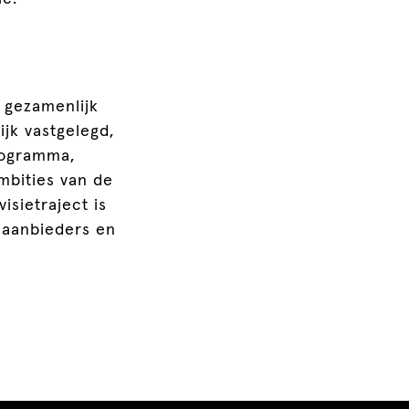
n gezamenlijk
ijk vastgelegd,
rogramma,
ambities van de
isietraject is
, aanbieders en