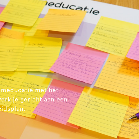
filmeducatie met het
werk je gericht aan een
eidsplan.