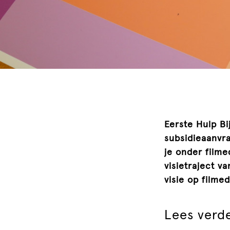
Eerste Hulp Bi
subsidieaanvra
je onder filme
visietraject 
visie op filme
Lees verd