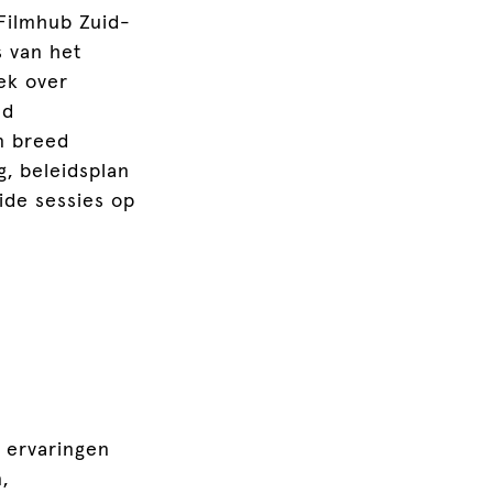
Filmhub Zuid-
s van het
rek over
nd
en breed
g, beleidsplan
ide sessies op
 ervaringen
,