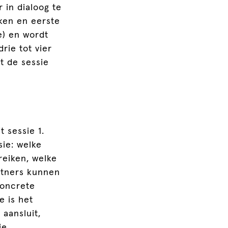
 in dialoog te
kken en eerste
e) en wordt
rie tot vier
t de sessie
 sessie 1.
sie: welke
reiken, welke
rtners kunnen
concrete
e is het
aansluit,
ie.