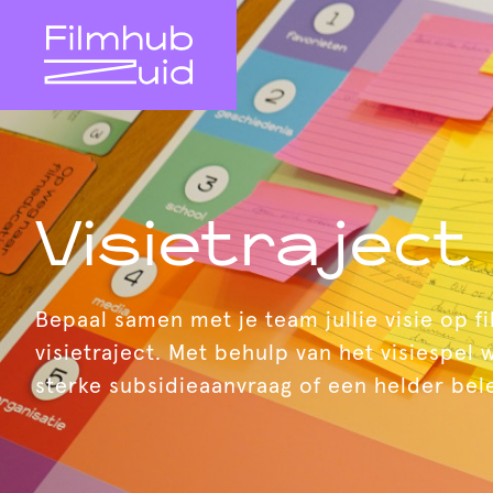
Visietraject
Bepaal samen met je team jullie visie op 
visietraject. Met behulp van het visiespel 
sterke subsidieaanvraag of een helder bel