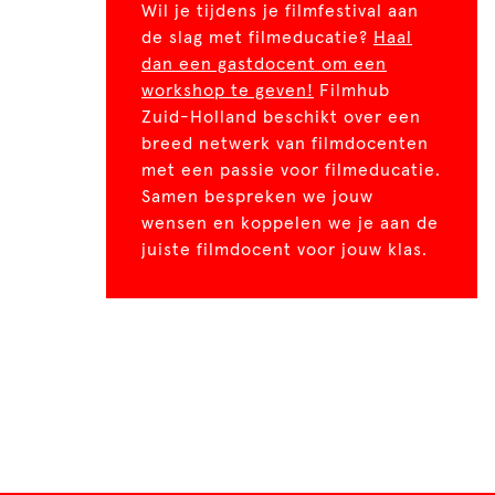
Wil je tijdens je filmfestival aan
de slag met filmeducatie?
Haal
dan een gastdocent om een
workshop te geven!
Filmhub
Zuid-Holland beschikt over een
breed netwerk van filmdocenten
met een passie voor filmeducatie.
Samen bespreken we jouw
wensen en koppelen we je aan de
juiste filmdocent voor jouw klas.