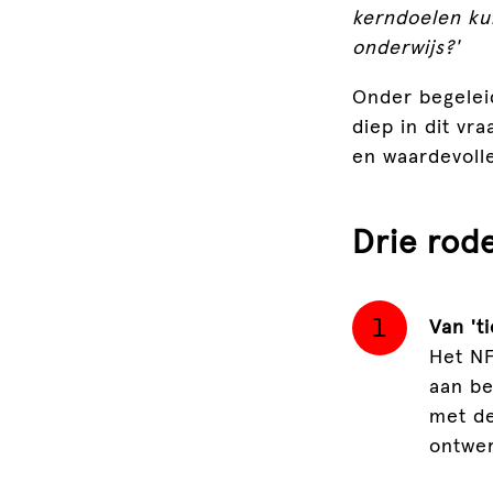
kerndoelen ku
onderwijs?'
Onder begelei
diep in dit vr
en waardevolle
Drie rod
Van 't
Het NF
aan be
met de
ontwe