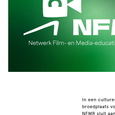
In een culture
broedplaats v
NFMR sluit aa