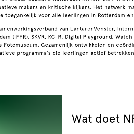
atieve makers en kritische kijkers. Het netwerk ma
 toegankelijk voor alle leerlingen in Rotterdam e
samenwerkingsverband van
LantarenVenster
,
Intern
rdam
(IFFR),
SKVR
,
KC-R
,
Digital Playground
,
Watch 
ds Fotomuseum
. Gezamenlijk ontwikkelen en coörd
tieve programma’s die leerlingen actief betrekken 
Wat doet 