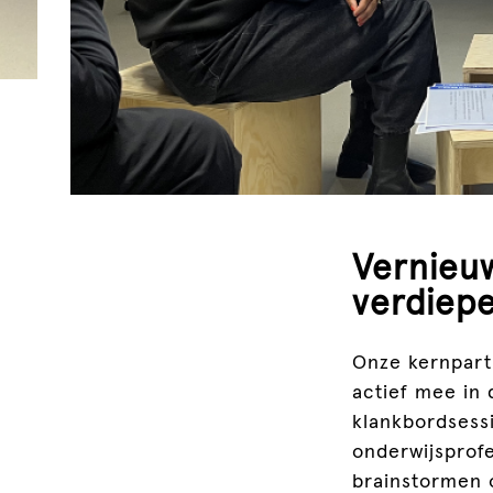
Vernieuw
verdiepe
Onze kernpart
actief mee in 
klankbordsess
onderwijsprof
brainstormen 