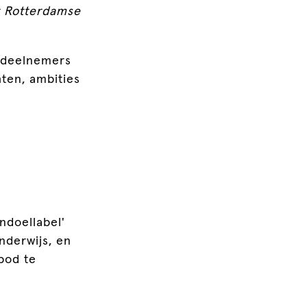
t Rotterdamse
n deelnemers
hten, ambities
ndoellabel'
nderwijs, en
bod te