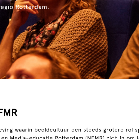
regio Rotterdam.
NFMR
ving waarin beeldcultuur een steeds grotere rol sp
 en Media-educatie Rotterdam (NFMR) zich in om l