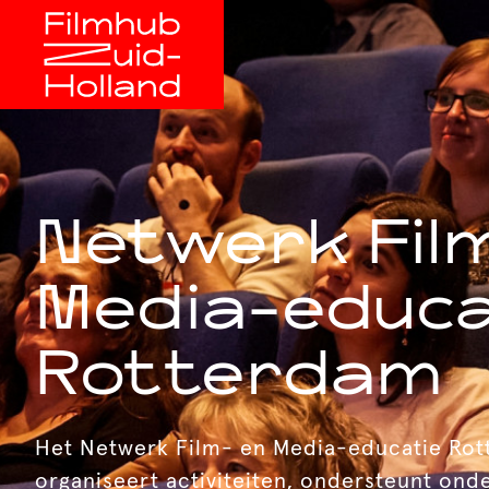
Netwerk Fil
Media-educa
Rotterdam
Het Netwerk Film- en Media-educatie Ro
organiseert activiteiten, ondersteunt ond