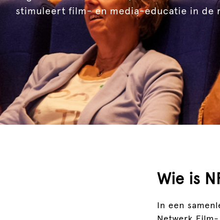
stimuleert film- en media-educatie in de 
Wie is 
In een samenle
Netwerk Film-