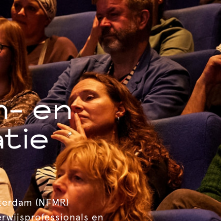
m- en
tie
tterdam (NFMR)
erwijsprofessionals en