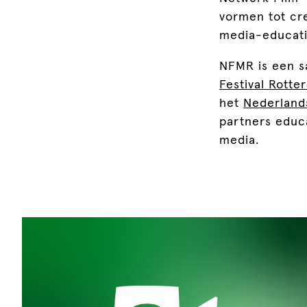
vormen tot cre
media-educatie
NFMR is een 
Festival Rotte
het
Nederlan
partners educa
media.