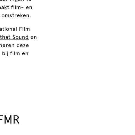
akt film- en
n omstreken.
ational Film
that Sound
en
ineren deze
bij film en
NFMR