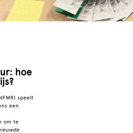
ur: hoe
js?
NFMR) speelt
dens een
n om te
nieuwde