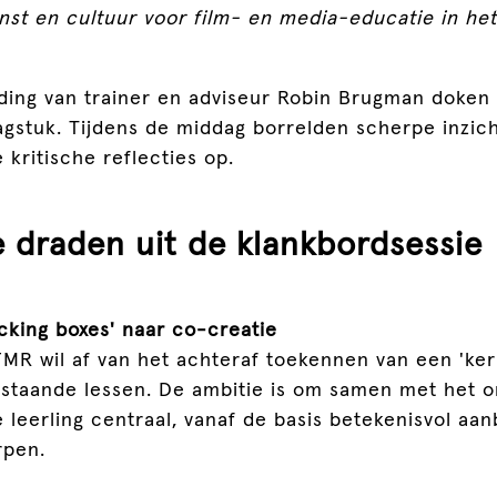
nst en cultuur voor film- en media-educatie in he
ding van trainer en adviseur Robin Brugman doke
aagstuk. Tijdens de middag borrelden scherpe inzic
 kritische reflecties op.
e draden uit de klankbordsessie
icking boxes' naar co-creatie
MR wil af van het achteraf toekennen van een 'ker
staande lessen. De ambitie is om samen met het o
 leerling centraal, vanaf de basis betekenisvol aan
rpen.