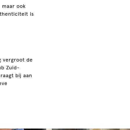
n, maar ook
enticiteit is
 vergroot de
ub Zuid-
raagt bij aan
eve